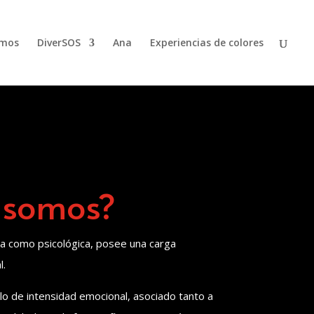
emos
DiverSOS
Ana
Experiencias de colores
 somos?
ica como psicológica, posee una carga
l.
olo de intensidad emocional, asociado tanto a