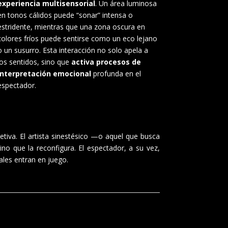
experiencia multisensorial
. Un área luminosa
en tonos cálidos puede “sonar” intensa o
estridente, mientras que una zona oscura en
colores fríos puede sentirse como un eco lejano
o un susurro. Esta interacción no solo apela a
los sentidos, sino que
activa procesos de
interpretación emocional
profunda en el
espectador.
tiva. El artista sinestésico —o aquel que busca
no que la reconfigura. El espectador, a su vez,
les entran en juego.