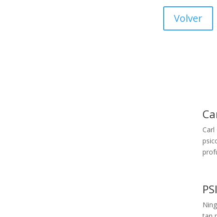
Volver
Ca
Carl
psic
pro
PS
Ning
tan 