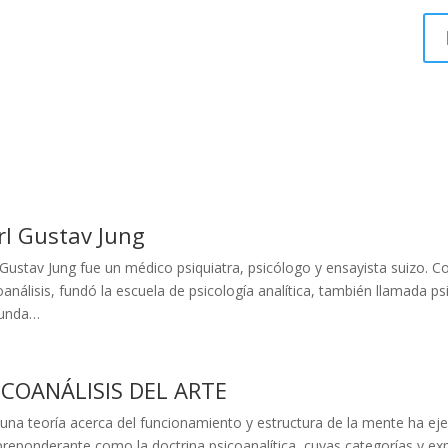
rl Gustav Jung
 Gustav Jung fue un médico psiquiatra, psicólogo y ensayista suizo. Co
oanálisis, fundó la escuela de psicología analítica, también llamada p
funda…
ICOANÁLISIS DEL ARTE
una teoría acerca del funcionamiento y estructura de la mente ha ejer
preponderante como la doctrina psicoanalítica, cuyas categorías y ex