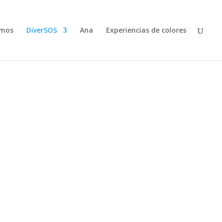
emos
DiverSOS
Ana
Experiencias de colores
ividad
ativo e irrepetible. Siendo indispensable en un
no y real.