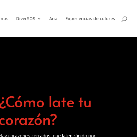
emos
DiverSOS
Ana
Experiencias de colores
¿Cómo late tu
corazón?
Hay corazones cerrados, que laten rápido por