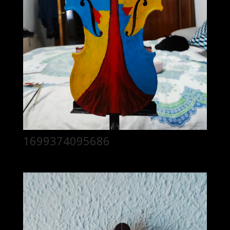
1699374095686