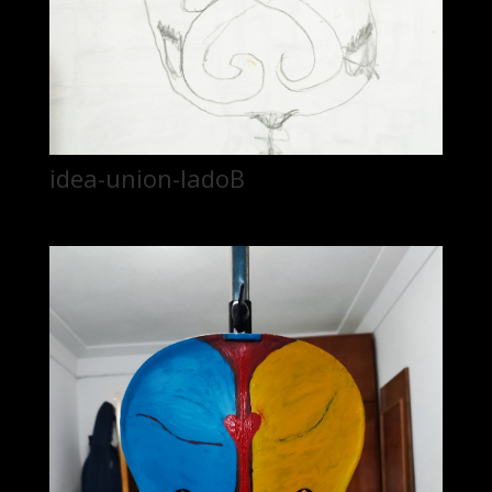
idea-union-ladoB